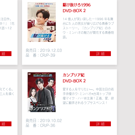
駆け抜けろ1996
DVD-BOX 2
た注目作。
14 億人が笑い涙したー1996 年を舞
中！」「花
台に5 人の男女が繰り広げる青春ラブ
1話～12
ストーリー。「カンブリア紀」のホ
ウ・ミンハオの魅力が開花する青春物
語。
発売日：2019.12.03
 細
詳 細
品 番：CRJP-39
カンブリア紀
DVD-BOX 2
えてくる。
愛する人を守りたい―。中国注目の若
三人を描く
手俳優ホウ･ミンハオ×台湾トップ俳
優マイク・ハーＷ主演！正義、愛、欲
望に翻弄されるラブサスペンス！
発売日：2019.10.02
 細
詳 細
品 番：CRJP-36