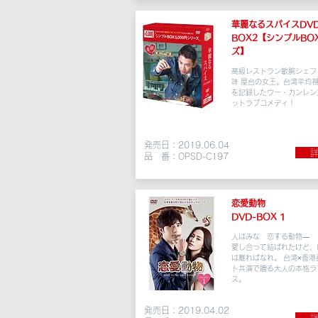
華麗なるスパイス
DVD
BOX
2
【シンプルBO
ズ】
高級レストラン敏腕シェフ 
味 屋台の女王。台湾平均
を記録したウー・カンレン
ットラブコメディ！
発売日：2019.06.04
詳
品 番：OPSD-C197
恋愛動物
DVD-BOX 1
人はみな 恋する動物―
愛し合って結ばれたけど、
は離ればなれ。 台湾×香港
ト共演で贈る大人の本格ラ
ス。
発売日：2019.04.02