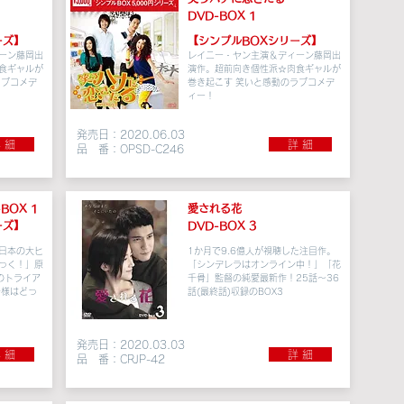
DVD-BOX 1
ーズ】
【シンプルBOXシリーズ】
ーン藤岡出
レイニー・ヤン主演＆ディーン藤岡出
食ギャルが
演作。超前向き個性派☆肉食ギャルが
ラブコメデ
巻き起こす 笑いと感動のラブコメデ
ィー！
発売日：2020.06.03
 細
詳 細
品 番：OPSD-C246
BOX 1
愛される花
ーズ】
DVD-BOX 3
日本の大ヒ
1か月で9.6億人が視聴した注目作。
っく！」原
「シンデレラはオンライン中！」「花
のトライア
千骨」監督の純愛最新作！
25話～36
子様はどっ
話(最終話)収録のBOX3
発売日：2020.03.03
 細
詳 細
品 番：CRJP-42