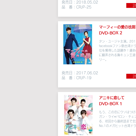
発売日：2018.05.02
詳
品 番：CRJP-25
マーフィーの愛の法則
DVD-BOX 2
タン・ユージャ主演。201
facebookファン数台湾ド
位を獲得した話題作！運命
に翻弄される胸キュン王道
リー。
発売日：2017.06.02
詳
品 番：CRJP-19
アニキに恋して
DVD-BOX 1
もう、この恋にウソはつけ
ガン・ライ×バロン・チェ
る、初回から最終話まで全
No.1のメガヒット台湾ド