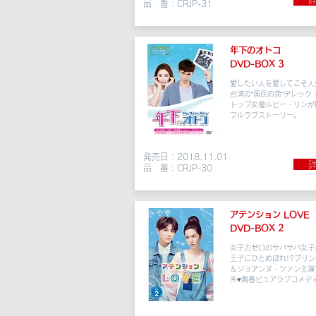
詳
品 番：CRJP-31
年下のオトコ
DVD-BOX 3
愛したい人を愛してこそ人
台湾の“国民の弟”デレック
トップ女優ルビー・リンが
フルラブストーリー。
発売日：2018.11.01
詳
品 番：CRJP-30
​アテンション LOVE
DVD-BOX 2
女子力ゼロのサバサバ女子
王子にひとめぼれ!?プリ
＆ジョアンヌ・ツァン主演
系♥青春ピュアラブコメディ