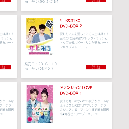
 細
詳 細
品 番：OPSD-C191
年下のオトコ
DVD-BOX 2
生は輝く！
愛したい人を愛してこそ人生は輝く！
・チャンと
台湾の“国民の弟”デレック・チャンと
贈るハート
トップ女優ルビー・リンが贈るハート
フルラブストーリー。
発売日：2018.11.01
 細
詳 細
品 番：CRJP-29
​アテンション LOVE
DVD-BOX 1
がクールな
女子力ゼロのサバサバ女子がクールな
ンス・チウ
王子にひとめぼれ!?プリンス・チウ
で贈る同居
＆ジョアンヌ・ツァン主演で贈る同居
!!
系♥
青春ピュアラブコメディ!!