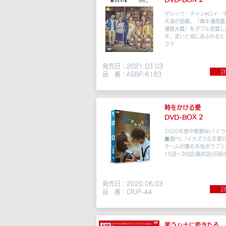
デレック・チャン×ロイ・
共演が話題。「青年漫画賞
漫画大賞」をダブル受賞し
作。笑いと涙にあふれるヒ
ラマ
発売日：2021.03.03
詳
品 番：ASBP-6183
時をかける愛
DVD-BOX 2
2020年度中華圏No.1ド
瓣調べ)
「イタズラな恋愛
チームが贈る
本格派ラブミ
15話～26話(最終話)収録の
発売日：2020.06.03
詳
品 番：CRJP-44
笑うハナに恋きたる