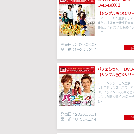
DVD-BOX 2
【シンプルBOXシリ
レイニー・ヤン主演＆ディ
演作。超前向き個性派☆肉
巻き起こす 笑いと感動の
ィー！
発売日：2020.06.03
詳
品 番：OPSD-C247
パフェちっく！ DVD-
【シンプルBOXシリ
アーロン＆ケルビン主演！
ットコミックス「パフェち
作。
イケメン2人の間で
恋
ングルが鳴り響く 私の王
ち?!
発売日：2020.05.01
詳
品 番：OPSD-C244