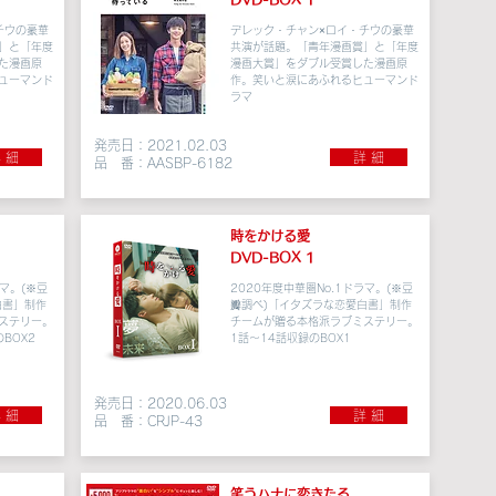
チウの豪華
デレック・チャン×ロイ・チウの豪華
」と「年度
共演が話題。「青年漫画賞」と「年度
た漫画原
漫画大賞」をダブル受賞した漫画原
ューマンド
作。笑いと涙にあふれるヒューマンド
ラマ
発売日：2021.02.03
 細
詳 細
品 番：AASBP-6182
時をかける愛
DVD-BOX 1
ラマ。(※豆
2020年度中華圏No.1ドラマ。(※豆
白書」制作
瓣調べ)
「イタズラな恋愛白書」制作
ステリー。
チームが贈る本格派ラブミステリー。
BOX2
1話～14話収録のBOX1
発売日：2020.06.03
 細
詳 細
品 番：CRJP-43
笑うハナに恋きたる