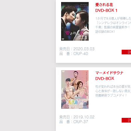
愛される花
DVD-BOX 1
1か月で9.6億人が視聴し
「シンデレラはオンライン
千骨」監督の純愛最新作！
話収録のBOX1
発売日：2020.03.03
詳
品 番：CRJP-40
マーメイドサウナ
DVD-BOX
性が変われば本当の愛が見
心と身体が一致しない男女
抱腹絶倒ラブコメディ！
発売日：2019.10.02
詳
品 番：CRJP-37