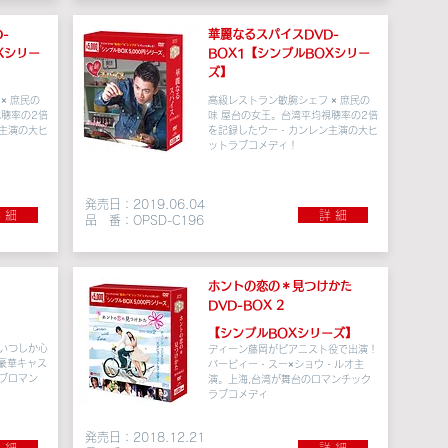
-
華麗なるスパイスDVD-
Xシリー
BOX1【シンプルBOXシリー
ズ】
× 庶民の
高級レストラン
敏腕シェフ × 庶民の
視聴率の2倍
味 屋台の女王。
台湾平均視聴率の2倍
主演の大ヒ
を記録したウー・カンレン主演の大ヒ
ットラブコメディ！
発売日：2019.06.04
 細
詳 細
品 番：OPSD-C196
ホントの恋の＊見つけかた
DVD-BOX 2
【シンプルBOXシリーズ】
いつしか心
ディーン藤岡がピアニスト役で出演！
豪華キャス
バービィー・スー×ショウ・ルオ主
ブロマン
演。上海,台湾が舞台のロマンチック
ラブコメディ
発売日：2018.12.21