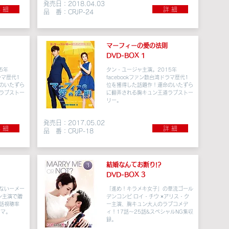
発売日：2018.04.03
 細
詳 細
品 番：CRJP-24
マーフィーの愛の法則
DVD-BOX 1
5年
タン・ユージャ主演。2015年
ラマ歴代1
facebookファン数台湾ドラマ歴代1
のいたずら
位を獲得した話題作！運命のいたずら
ラブストー
に翻弄される胸キュン王道ラブストー
リー。
発売日：2017.05.02
 細
詳 細
品 番：CRJP-18
結婚なんてお断り!?
DVD-BOX 3
ないーメー
「進め！キラメキ女子」の
華流ゴール
ン主演で贈
デンコンビ ロイ・チウ ×アリス・ク
話視聴率
ー
主演、
胸キュン
大人のラブコメデ
ラマ。
ィ！17話〜25話&スペシャルNG集収
録。