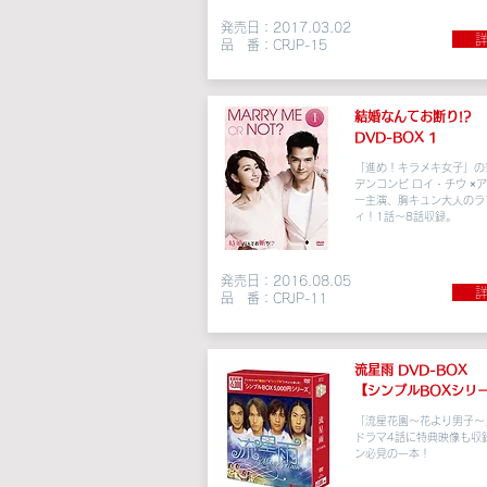
発売日：2017.03.02
詳
品 番：CRJP-15
結婚なんて
お断り!?
DVD-BOX 1
「進め！キラメキ女子」の
デンコンビ ロイ・チウ ×
ー
主演、
胸キュン
大人のラ
ィ
！1
話〜8話収録。
発売日：2016.08.05
詳
品 番：CRJP-11
流星雨 DVD-BOX
【シンプルBOXシリ
「流星花園～花より男子～
ドラマ4話に特典映像も収
ン必見の一本！