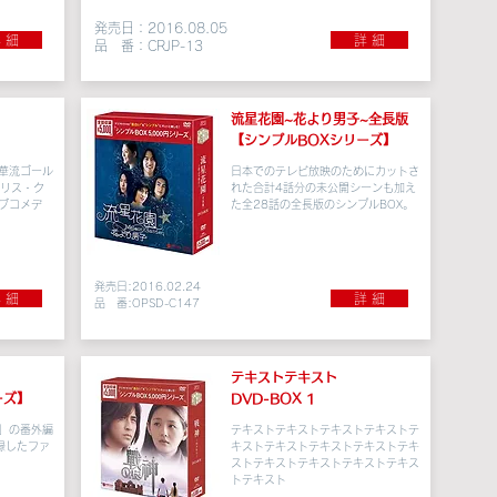
発売日：2016.08.05
 細
詳 細
品 番：CRJP-13
流星花園~花より男子~
全長版
【シンプルBOXシリーズ】
華流ゴール
日本でのテレビ放映のためにカットさ
アリス・ク
れた合計4話分の未公開シーンも加え
ブコメデ
た全28話の全長版のシンプルBOX。
発売日:2016.02.24
 細
詳 細
品 番:OPSD-C147
テキストテキスト
ーズ】
DVD-BOX 1
」の番外編
テキストテキストテキストテキストテ
録したファ
キストテキストテキストテキストテキ
ストテキストテキストテキストテキス
トテキスト