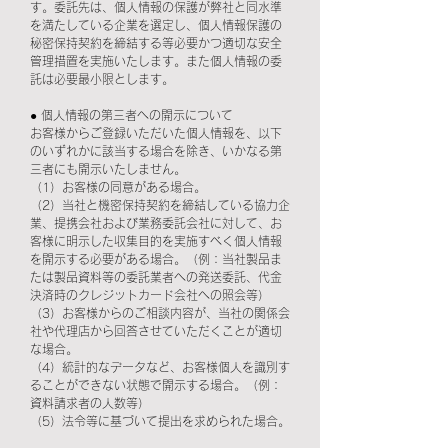
す。委託先は、個人情報の保護が弊社と同水準
を満たしている企業を選定し、個人情報保護の
秘密保持契約を締結する等必要かつ適切な安全
管理措置を実施いたします。また個人情報の委
託は必要最小限とします。
● 個人情報の第三者への開示について
お客様からご登録いただいた個人情報を、以下
のいずれかに該当する場合を除き、いかなる第
三者にも開示いたしません。
（1）お客様の同意がある場合。
（2）当社と機密保持契約を締結している協力企
業、提携会社および業務委託会社に対して、お
客様に明示した収集目的を実施すべく個人情報
を開示する必要がある場合。（例：当社製品ま
たは製品資料等の委託業者への発送委託、代金
決済時のクレジットカード会社への照会等）
（3）お客様からのご相談内容が、当社の関係会
社や代理店から回答させていただくことが適切
な場合。
（4）統計的なデータなど、お客様個人を識別す
ることができない状態で開示する場合。（例：
資料請求者の人数等）
（5）法令等に基づいて提出を求められた場合。