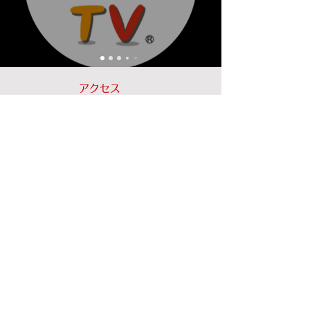
​アクセス
コミックリズ株式会社
リッツプロダクション株式会社
住所：〒104-0031 東京都中央区京橋3-9-6
GM-3ビル9F
電話：050-3852-0578
都営浅草線 宝町駅 A3番出口 徒歩1分
地下鉄銀座線 京橋駅 2番出口 徒歩5分
地下鉄有楽町線 銀座一丁目駅 10番出口 徒歩5分
ＪＲ東京駅 八重洲南口 徒歩7分