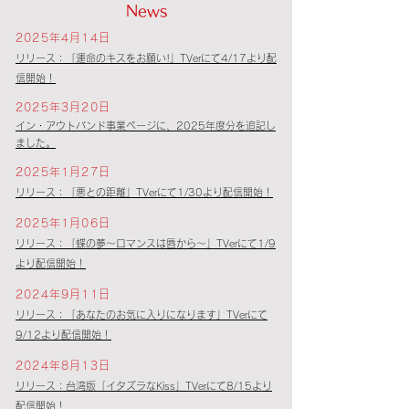
News
2025年4月14日
リリース：「運命のキスをお願い!」TVerにて4/17より配
信開始！
2025年3月20日
​イン・アウトバンド事業ページに、2025年度分を追記し
ました。
2025年1月27日
リリース：「悪との距離」TVerにて1/30より配信開始！
2025年1月06日
リリース：「蝶の夢〜ロマンスは唇から〜」TVerにて1/9
より配信開始！
2024年9月11日
リリース：「あなたのお気に入りになります」TVerにて
9/12より配信開始！
2024年8月13日
リリース：台湾版「イタズラなKiss」TVerにて8/15より
配信開始！